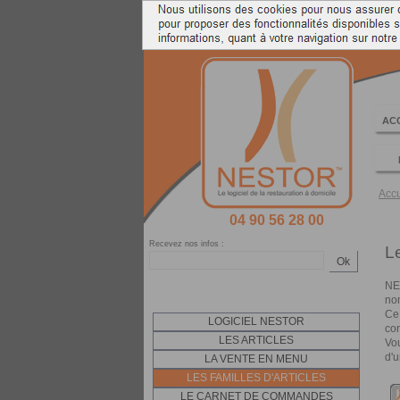
LOGICIEL PC DE CAISSE ENREGIS
AC
Accu
04 90 56 28 00
Recevez nos infos :
Le
Ok
NES
no
Ce 
LOGICIEL NESTOR
con
LES ARTICLES
Vou
d'u
LA VENTE EN MENU
LES FAMILLES D'ARTICLES
LE CARNET DE COMMANDES