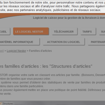
TREUSE POUR LA GESTION DE LA LIVRAISON A DOMICIL
Logiciel de caisse pour la gestion de la livraison à do
CUEIL
LE LOGICIEL NESTOR
TÉLÉCHARGER
TARIFS
SU
MATÉRIEL INFORMATIQUE
ACTIVATION DU LOGICIEL
PARTENAI
eil
>
Logiciel Nestor
>
Familles d'articles
s familles d'articles : les "Structures d'articles"
TOR organise votre carte en classant vos articles par famille. (Boissons, Desserts, 
mbre de familles que vous pouvez créer.
système vous permet d'obtenir des statistiques de vente par familles de produits
tenu dans une famille particulière.
s pouvez également mettre en place une politique de point fidélité. Définissez par 
ne vente.