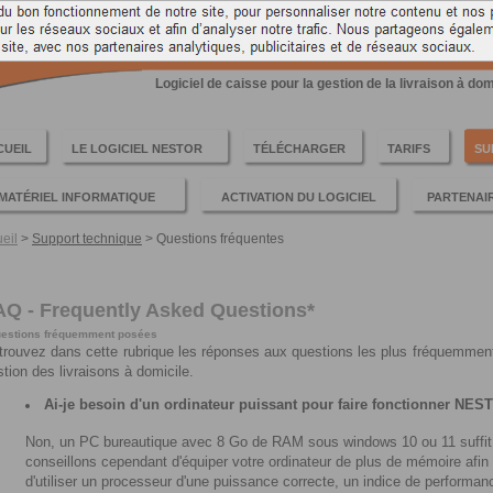
TREUSE POUR LA GESTION DE LA LIVRAISON A DOMICIL
Logiciel de caisse pour la gestion de la livraison à do
CUEIL
LE LOGICIEL NESTOR
TÉLÉCHARGER
TARIFS
SU
MATÉRIEL INFORMATIQUE
ACTIVATION DU LOGICIEL
PARTENAI
eil
>
Support technique
>
Questions fréquentes
AQ - Frequently Asked Questions*
estions fréquemment posées
trouvez dans cette rubrique les réponses aux questions les plus fréquemmen
stion des livraisons à domicile.
Ai-je besoin d'un ordinateur puissant pour faire fonctionner NES
Non, un PC bureautique avec 8 Go de RAM sous windows 10 ou 11 suffit po
conseillons cependant d'équiper votre ordinateur de plus de mémoire afin d'
d'utiliser un processeur d'une puissance correcte, un indice de performa