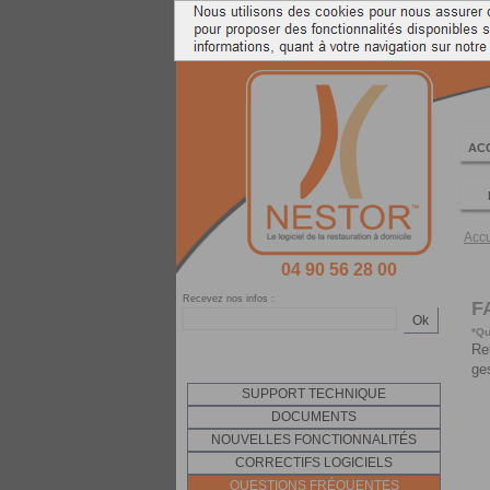
LOGICIEL PC DE CAISSE ENREGIS
AC
Accu
04 90 56 28 00
Recevez nos infos :
F
Ok
*Qu
Re
ge
SUPPORT TECHNIQUE
DOCUMENTS
NOUVELLES FONCTIONNALITÉS
CORRECTIFS LOGICIELS
QUESTIONS FRÉQUENTES