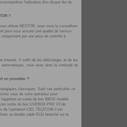
ecommandons l'utilisation d'un disque dur de
ESTOR ?
e pour utiliser NESTOR, nous vous la conseillons
ent pour vous assurer une qualité de service
nt uniquement par une prise de contrôle à
 Internet. Il suffit de les télécharger, et de les
nt automatiques, vous avez ainsi la certitude de
oit on posséder ?
alogiques classiques. Sauf cas particulier, ce
ochez vous de votre opérateur pour
de l'appelant en sortie de box BBOX modèle
qu'en sortie de box LIVEBOX PRO V3 de
x de l'opérateur CIEL TELECOM il est
lisez un double cable RJ11 branché sur la