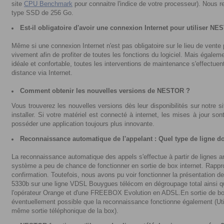
site
CPU Benchmark
pour connaitre l'indice de votre processeur). Nous r
type SSD de 256 Go.
Est-il obligatoire d'avoir une connexion Internet pour utiliser N
Même si une connexion Internet n'est pas obligatoire sur le lieu de vent
vivement afin de profiter de toutes les fonctions du logiciel. Mais égalem
idéale et confortable, toutes les interventions de maintenance s'effectue
distance via Internet.
Comment obtenir les nouvelles versions de NESTOR ?
Vous trouverez les nouvelles versions dès leur disponibilités sur notre site
installer. Si votre matériel est connecté à internet, les mises à jour so
posséder une application toujours plus innovante.
Reconnaissance automatique de l'appelant : Quel type de ligne d
La reconnaissance automatique des appels s'effectue à partir de lignes an
système a peu de chance de fonctionner en sortie de box internet. Rappr
confirmation. Toutefois, nous avons pu voir fonctionner la présentation 
5330b sur une ligne VDSL Bouygues télécom en dégroupage total ainsi 
l'opérateur Orange et d'une FREEBOX Evolution en ADSL.En sortie de bo
éventuellement possible que la reconnaissance fonctionne également (Uti
même sortie téléphonique de la box).