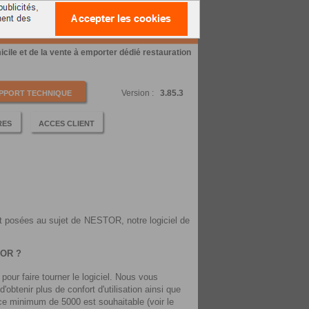
E ET DE LA VENTE A EMPORTER
micile et de la vente à emporter dédié restauration
Version :
3.85.3
PPORT TECHNIQUE
RES
ACCES CLIENT
t posées au sujet de NESTOR, notre logiciel de
TOR ?
ur faire tourner le logiciel. Nous vous
obtenir plus de confort d'utilisation ainsi que
nce minimum de 5000 est souhaitable (voir le