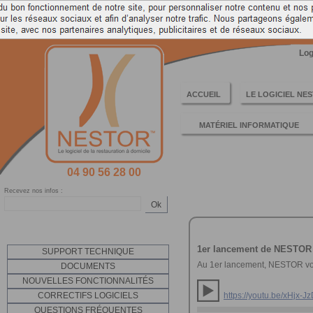
LOGICIEL PC DE CAISSE ENREGISTREUSE POUR LA GE
Log
ACCUEIL
LE LOGICIEL NE
MATÉRIEL INFORMATIQUE
04 90 56 28 00
Recevez nos infos :
Ok
1er lancement de NESTOR
SUPPORT TECHNIQUE
Au 1er lancement, NESTOR vous
DOCUMENTS
NOUVELLES FONCTIONNALITÉS
https://youtu.be/xHjx-J
CORRECTIFS LOGICIELS
QUESTIONS FRÉQUENTES